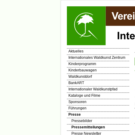
Aktuelles
Internationales Waldkunst Zentrum
Kinderprogramm
Kinderbauwagen
Waldkunstdorf
BankART
Internationaler Waldkunstpfad
Kataloge und Filme
Sponsoren
Führungen
Presse
Pressebilder
Pressemitteilungen
Presse Newsletter