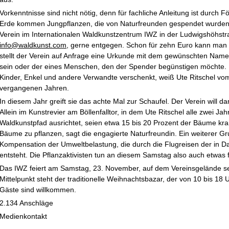
Vorkenntnisse sind nicht nötig, denn für fachliche Anleitung ist durch Fö
Erde kommen Jungpflanzen, die von Naturfreunden gespendet wurden
Verein im Internationalen Waldkunstzentrum IWZ in der Ludwigshöhstr
info@waldkunst.com
, gerne entgegen. Schon für zehn Euro kann ma
stellt der Verein auf Anfrage eine Urkunde mit dem gewünschten Nam
sein oder der eines Menschen, den der Spender begünstigen möchte.
Kinder, Enkel und andere Verwandte verschenkt
, weiß Ute Ritschel v
vergangenen Jahren.
In diesem Jahr greift sie das achte Mal zur Schaufel. Der Verein will d
Allein im Kunstrevier am Böllenfalltor, in dem Ute Ritschel alle zwei Ja
Waldkunstpfad ausrichtet, seien etwa 15 bis 20 Prozent der Bäume kr
Bäume zu pflanzen
, sagt die engagierte Naturfreundin. Ein weiterer Grun
Kompensation der Umweltbelastung, die durch die Flugreisen der in D
entsteht. Die Pflanzaktivisten tun an diesem Samstag also auch etwas 
Das IWZ feiert am Samstag, 23. November, auf dem Vereinsgelände se
Mittelpunkt steht der traditionelle Weihnachtsbazar, der von 10 bis 18
Gäste sind willkommen.
2.134 Anschläge
Medienkontakt