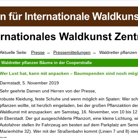
Aktuelle Seite:
Presse
Pressemitteilungen
Waldretter pflanze
Waldretter pflanzen Bäume in der Cooperstraße
Wer Lust hat, kann mit anpacken – Baumspenden sind noch mög
Darmstadt, 5. November 2019
Sehr geehrte Damen und Herren von der Presse,
robuste Kleidung, feste Schuhe und wenn möglich ein Spaten: Wer sc
pflanzen wollte, ist herzlich eingeladen, bei der großen Pflanzaktion de
Waldkunst mit anzupacken: am Samstag, 16. November, von 10 bis 12 
in Eberstadt. Der gut ausgeschilderte Pflanzort, eine kleine Lichtung, w
Autofahrer stellen ihr Fahrzeug am besten auf dem Parkplatz am Semi
Marienhöhe 32). Wer mit der Straßenbahn kommt (Linien 7 und 8) steig
aus.