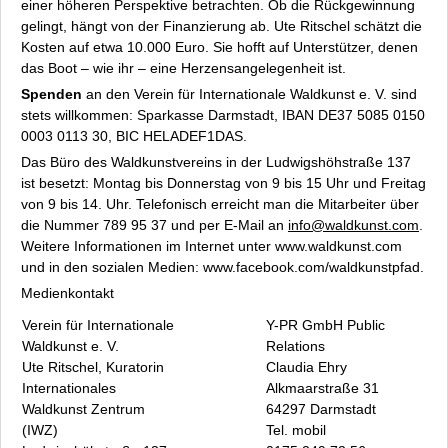
einer höheren Perspektive betrachten. Ob die Rückgewinnung
gelingt, hängt von der Finanzierung ab. Ute Ritschel schätzt die
Kosten auf etwa 10.000 Euro. Sie hofft auf Unterstützer, denen
das Boot – wie ihr – eine Herzensangelegenheit ist.
Spenden
an den Verein für Internationale Waldkunst e. V. sind
stets willkommen: Sparkasse Darmstadt, IBAN DE37 5085 0150
0003 0113 30, BIC HELADEF1DAS.
Das Büro des Waldkunstvereins in der Ludwigshöhstraße 137
ist besetzt: Montag bis Donnerstag von 9 bis 15 Uhr und Freitag
von 9 bis 14. Uhr. Telefonisch erreicht man die Mitarbeiter über
die Nummer 789 95 37 und per E-Mail an
info@waldkunst.com
.
Weitere Informationen im Internet unter www.waldkunst.com
und in den sozialen Medien: www.facebook.com/waldkunstpfad.
Medienkontakt
Verein für Internationale
Y-PR GmbH Public
Waldkunst e. V.
Relations
Ute Ritschel, Kuratorin
Claudia Ehry
Internationales
Alkmaarstraße 31
Waldkunst Zentrum
64297 Darmstadt
(IWZ)
Tel. mobil