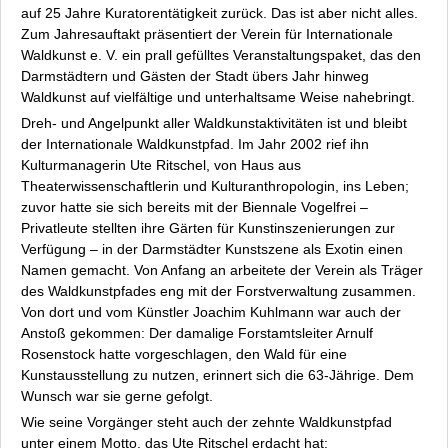
Pressebilder
auf 25 Jahre Kuratorentätigkeit zurück. Das ist aber nicht alles.
Pressemitteilungen
Zum Jahresauftakt präsentiert der Verein für Internationale
Waldkunst e. V. ein prall gefülltes Veranstaltungspaket, das den
Presse Newsletter
Darmstädtern und Gästen der Stadt übers Jahr hinweg
Anfahrt
Waldkunst auf vielfältige und unterhaltsame Weise nahebringt.
Newsletter
Dreh- und Angelpunkt aller Waldkunstaktivitäten ist und bleibt
Datenschutz
der Internationale Waldkunstpfad. Im Jahr 2002 rief ihn
Kontakt
Kulturmanagerin Ute Ritschel, von Haus aus
Theaterwissenschaftlerin und Kulturanthropologin, ins Leben;
Impressum
zuvor hatte sie sich bereits mit der Biennale
Vogelfrei
–
Privatleute stellten ihre Gärten für Kunstinszenierungen zur
Verfügung – in der Darmstädter Kunstszene als Exotin einen
Namen gemacht. Von Anfang an arbeitete der Verein als Träger
des Waldkunstpfades eng mit der Forstverwaltung zusammen.
Von dort und vom Künstler Joachim Kuhlmann war auch der
Anstoß gekommen:
Der damalige Forstamtsleiter Arnulf
Rosenstock hatte vorgeschlagen, den Wald für eine
Kunstausstellung zu nutzen
, erinnert sich die 63-Jährige. Dem
Wunsch war sie gerne gefolgt.
Wie seine Vorgänger steht auch der zehnte Waldkunstpfad
unter einem Motto, das Ute Ritschel erdacht hat: