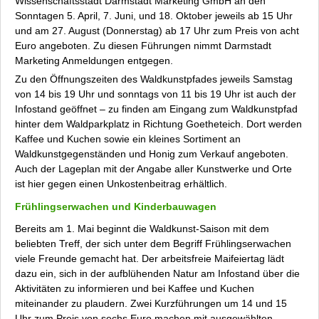
Wissenschaftsstadt Darmstadt Marketing GmbH an den
Sonntagen 5. April, 7. Juni, und 18. Oktober jeweils ab 15 Uhr
und am 27. August (Donnerstag) ab 17 Uhr zum Preis von acht
Euro angeboten. Zu diesen Führungen nimmt Darmstadt
Marketing Anmeldungen entgegen.
Zu den Öffnungszeiten des Waldkunstpfades jeweils Samstag
von 14 bis 19 Uhr und sonntags von 11 bis 19 Uhr ist auch der
Infostand geöffnet – zu finden am Eingang zum Waldkunstpfad
hinter dem Waldparkplatz in Richtung Goetheteich. Dort werden
Kaffee und Kuchen sowie ein kleines Sortiment an
Waldkunstgegenständen und Honig zum Verkauf angeboten.
Auch der Lageplan mit der Angabe aller Kunstwerke und Orte
ist hier gegen einen Unkostenbeitrag erhältlich.
Frühlingserwachen und Kinderbauwagen
Bereits am 1. Mai beginnt die Waldkunst-Saison mit dem
beliebten Treff, der sich unter dem Begriff
Frühlingserwachen
viele Freunde gemacht hat. Der arbeitsfreie Maifeiertag lädt
dazu ein, sich in der aufblühenden Natur am Infostand über die
Aktivitäten zu informieren und bei Kaffee und Kuchen
miteinander zu plaudern. Zwei Kurzführungen um 14 und 15
Uhr zum Preis von sechs Euro machen mit ausgewählten