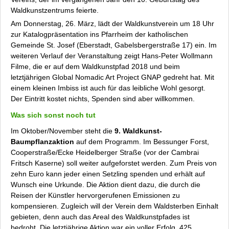
Waldkunstzentrums feierte.
Am Donnerstag, 26. März, lädt der Waldkunstverein um 18 Uhr
zur Katalogpräsentation ins Pfarrheim der katholischen
Gemeinde St. Josef (Eberstadt, Gabelsbergerstraße 17) ein. Im
weiteren Verlauf der Veranstaltung zeigt Hans-Peter Wollmann
Filme, die er auf dem Waldkunstpfad 2018 und beim
letztjährigen Global Nomadic Art Project GNAP gedreht hat. Mit
einem kleinen Imbiss ist auch für das leibliche Wohl gesorgt.
Der Eintritt kostet nichts, Spenden sind aber willkommen.
Was sich sonst noch tut
Im Oktober/November steht die
9. Waldkunst-
Baumpflanzaktion
auf dem Programm. Im Bessunger Forst,
Cooperstraße/Ecke Heidelberger Straße (vor der Cambrai
Fritsch Kaserne) soll weiter aufgeforstet werden. Zum Preis von
zehn Euro kann jeder einen Setzling spenden und erhält auf
Wunsch eine Urkunde. Die Aktion dient dazu, die durch die
Reisen der Künstler hervorgerufenen Emissionen zu
kompensieren. Zugleich will der Verein dem Waldsterben Einhalt
gebieten, denn auch das Areal des Waldkunstpfades ist
bedroht. Die letztjährige Aktion war ein voller Erfolg. 425