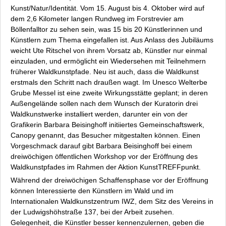
Kunst/Natur/Identität
. Vom 15. August bis 4. Oktober wird auf
dem 2,6 Kilometer langen Rundweg im Forstrevier am
Böllenfalltor zu sehen sein, was 15 bis 20 Künstlerinnen und
Künstlern zum Thema eingefallen ist. Aus Anlass des Jubiläums
weicht Ute Ritschel von ihrem Vorsatz ab, Künstler nur einmal
einzuladen, und ermöglicht ein Wiedersehen mit Teilnehmern
früherer Waldkunstpfade. Neu ist auch, dass die Waldkunst
erstmals den Schritt nach draußen wagt. Im Unesco Welterbe
Grube Messel ist eine zweite Wirkungsstätte geplant; in deren
Außengelände sollen nach dem Wunsch der Kuratorin drei
Waldkunstwerke installiert werden, darunter ein von der
Grafikerin Barbara Beisinghoff initiiertes Gemeinschaftswerk,
Canopy
genannt, das Besucher mitgestalten können. Einen
Vorgeschmack darauf gibt Barbara Beisinghoff bei einem
dreiwöchigen öffentlichen Workshop vor der Eröffnung des
Waldkunstpfades im Rahmen der Aktion
KunstTREFFpunkt
.
Während der dreiwöchigen Schaffensphase vor der Eröffnung
können Interessierte den Künstlern im Wald und im
Internationalen Waldkunstzentrum IWZ, dem Sitz des Vereins in
der Ludwigshöhstraße 137, bei der Arbeit zusehen.
Gelegenheit, die Künstler besser kennenzulernen, geben die