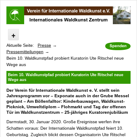
Aktuelle Seite:
Presse
Aktuelles
Pressemitteilungen
Internationales Waldkunst Zentrum
Beim 10. Waldkunstpfad probiert Kuratorin Ute Ritschel neue
Kinderprogramm
Wege aus
Kinderbauwagen
Beim 10. Waldkunstpfad probiert Kuratorin Ute Ritschel neue
Waldkunstdorf
Wege aus
BankART
Der Verein für Internationale Waldkunst e. V. stellt sein
Jahresprogramm vor – Exponate auch in der Grube Messel
Internationaler Waldkunstpfad
geplant – Am Böllenfalltor: Kinderbauwagen, Waldkunst-
Kataloge und Filme
Picknick, Umweltdiplom – Flohmarkt und Tag der offenen
Tür im Waldkunstzentrum – 25-jähriges Kuratorenjubiläum
Sponsoren
Führungen
Darmstadt, 30. Januar 2020. Große Ereignisse werfen ihre
Schatten voraus: Der Internationale Waldkunstpfad feiert 10.
Presse
Geburtstag. Zugleich blickt dessen Organisatorin Ute Ritschel