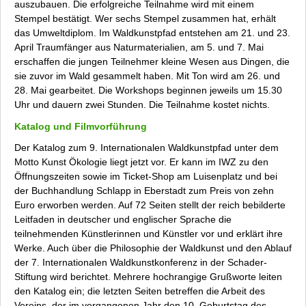
auszubauen. Die erfolgreiche Teilnahme wird mit einem
Stempel bestätigt. Wer sechs Stempel zusammen hat, erhält
das Umweltdiplom. Im Waldkunstpfad entstehen am 21. und 23.
April Traumfänger aus Naturmaterialien, am 5. und 7. Mai
erschaffen die jungen Teilnehmer
kleine Wesen
aus Dingen, die
sie zuvor im Wald gesammelt haben. Mit Ton wird am 26. und
28. Mai gearbeitet. Die Workshops beginnen jeweils um 15.30
Uhr und dauern zwei Stunden. Die Teilnahme kostet nichts.
Katalog und Filmvorführung
Der Katalog zum 9. Internationalen Waldkunstpfad unter dem
Motto
Kunst Ökologie
liegt jetzt vor. Er kann im IWZ zu den
Öffnungszeiten sowie im Ticket-Shop am Luisenplatz und bei
der Buchhandlung Schlapp in Eberstadt zum Preis von zehn
Euro erworben werden. Auf 72 Seiten stellt der reich bebilderte
Leitfaden in deutscher und englischer Sprache die
teilnehmenden Künstlerinnen und Künstler vor und erklärt ihre
Werke. Auch über die Philosophie der Waldkunst und den Ablauf
der 7. Internationalen Waldkunstkonferenz in der Schader-
Stiftung wird berichtet. Mehrere hochrangige Grußworte leiten
den Katalog ein; die letzten Seiten betreffen die Arbeit des
Vereins, der im vergangenen Jahr den 10. Geburtstag des