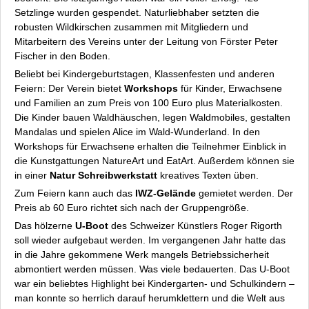
Setzlinge wurden gespendet. Naturliebhaber setzten die
robusten Wildkirschen zusammen mit Mitgliedern und
Mitarbeitern des Vereins unter der Leitung von Förster Peter
Fischer in den Boden.
Beliebt bei Kindergeburtstagen, Klassenfesten und anderen
Feiern: Der Verein bietet
Workshops
für Kinder, Erwachsene
und Familien an zum Preis von 100 Euro plus Materialkosten.
Die Kinder bauen Waldhäuschen, legen Waldmobiles, gestalten
Mandalas und spielen Alice im Wald-Wunderland. In den
Workshops für Erwachsene erhalten die Teilnehmer Einblick in
die Kunstgattungen NatureArt und EatArt. Außerdem können sie
in einer
Natur Schreibwerkstatt
kreatives Texten üben.
Zum Feiern kann auch das
IWZ-Gelände
gemietet werden. Der
Preis ab 60 Euro richtet sich nach der Gruppengröße.
Das hölzerne
U-Boot
des Schweizer Künstlers Roger Rigorth
soll wieder aufgebaut werden. Im vergangenen Jahr hatte das
in die Jahre gekommene Werk mangels Betriebssicherheit
abmontiert werden müssen. Was viele bedauerten. Das U-Boot
war ein beliebtes Highlight bei Kindergarten- und Schulkindern –
man konnte so herrlich darauf herumklettern und die Welt aus